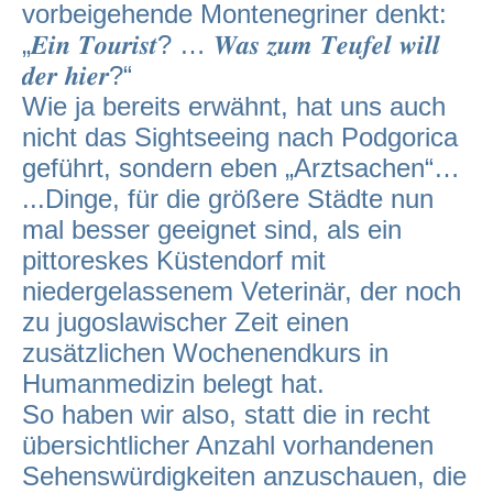
vorbeigehende Montenegriner denkt:
„𝑬𝒊𝒏 𝑻𝒐𝒖𝒓𝒊𝒔𝒕? … 𝑾𝒂𝒔 𝒛𝒖𝒎 𝑻𝒆𝒖𝒇𝒆𝒍 𝒘𝒊𝒍𝒍
𝒅𝒆𝒓 𝒉𝒊𝒆𝒓?“
Wie ja bereits erwähnt, hat uns auch
nicht das Sightseeing nach Podgorica
geführt, sondern eben „Arztsachen“…
...Dinge, für die größere Städte nun
mal besser geeignet sind, als ein
pittoreskes Küstendorf mit
niedergelassenem Veterinär, der noch
zu jugoslawischer Zeit einen
zusätzlichen Wochenendkurs in
Humanmedizin belegt hat.
So haben wir also, statt die in recht
übersichtlicher Anzahl vorhandenen
Sehenswürdigkeiten anzuschauen, die