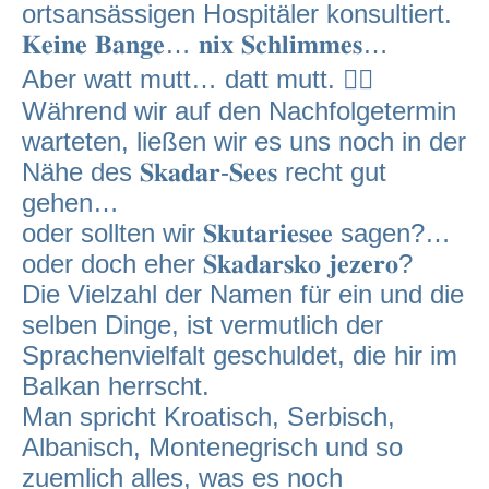
ortsansässigen Hospitäler konsultiert.
𝐊𝐞𝐢𝐧𝐞 𝐁𝐚𝐧𝐠𝐞… 𝐧𝐢𝐱 𝐒𝐜𝐡𝐥𝐢𝐦𝐦𝐞𝐬…
Aber watt mutt… datt mutt. 🤷‍♂️
Während wir auf den Nachfolgetermin
warteten, ließen wir es uns noch in der
Nähe des 𝐒𝐤𝐚𝐝𝐚𝐫-𝐒𝐞𝐞𝐬 recht gut
gehen…
oder sollten wir 𝐒𝐤𝐮𝐭𝐚𝐫𝐢𝐞𝐬𝐞𝐞 sagen?…
oder doch eher 𝐒𝐤𝐚𝐝𝐚𝐫𝐬𝐤𝐨 𝐣𝐞𝐳𝐞𝐫𝐨?
Die Vielzahl der Namen für ein und die
selben Dinge, ist vermutlich der
Sprachenvielfalt geschuldet, die hir im
Balkan herrscht.
Man spricht Kroatisch, Serbisch,
Albanisch, Montenegrisch und so
zuemlich alles, was es noch