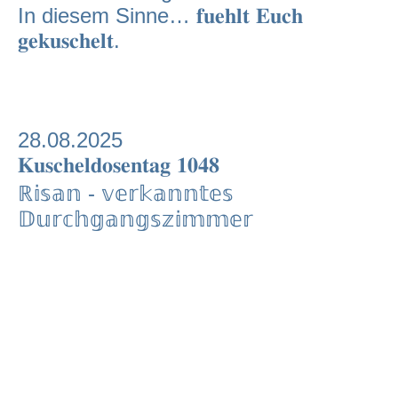
In diesem Sinne… 𝐟𝐮𝐞𝐡𝐥𝐭 𝐄𝐮𝐜𝐡
𝐠𝐞𝐤𝐮𝐬𝐜𝐡𝐞𝐥𝐭.
28.08.2025
𝐊𝐮𝐬𝐜𝐡𝐞𝐥𝐝𝐨𝐬𝐞𝐧𝐭𝐚𝐠 𝟏𝟎𝟒𝟖
ℝ𝕚𝕤𝕒𝕟 - 𝕧𝕖𝕣𝕜𝕒𝕟𝕟𝕥𝕖𝕤
𝔻𝕦𝕣𝕔𝕙𝕘𝕒𝕟𝕘𝕤𝕫𝕚𝕞𝕞𝕖𝕣