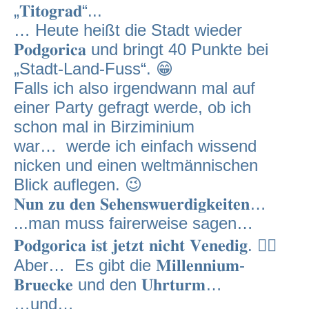
„𝐓𝐢𝐭𝐨𝐠𝐫𝐚𝐝“...
… Heute heißt die Stadt wieder
𝐏𝐨𝐝𝐠𝐨𝐫𝐢𝐜𝐚 und bringt 40 Punkte bei
„Stadt-Land-Fuss“. 😁
Falls ich also irgendwann mal auf
einer Party gefragt werde, ob ich
schon mal in Birziminium
war… werde ich einfach wissend
nicken und einen weltmännischen
Blick auflegen. 😉
𝐍𝐮𝐧 𝐳𝐮 𝐝𝐞𝐧 𝐒𝐞𝐡𝐞𝐧𝐬𝐰𝐮𝐞𝐫𝐝𝐢𝐠𝐤𝐞𝐢𝐭𝐞𝐧…
...man muss fairerweise sagen…
𝐏𝐨𝐝𝐠𝐨𝐫𝐢𝐜𝐚 𝐢𝐬𝐭 𝐣𝐞𝐭𝐳𝐭 𝐧𝐢𝐜𝐡𝐭 𝐕𝐞𝐧𝐞𝐝𝐢𝐠. 🤷‍♂️
Aber… Es gibt die 𝐌𝐢𝐥𝐥𝐞𝐧𝐧𝐢𝐮𝐦-
𝐁𝐫𝐮𝐞𝐜𝐤𝐞 und den 𝐔𝐡𝐫𝐭𝐮𝐫𝐦…
…und…