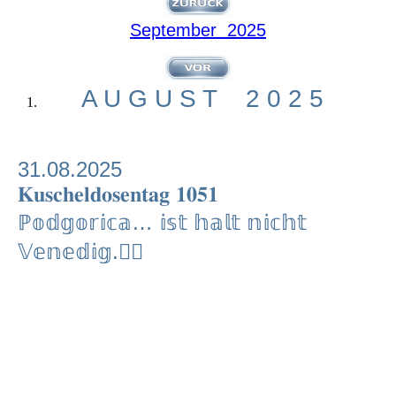
September 2025
A U G U S T 2 0 2 5
31.08.2025
𝐊𝐮𝐬𝐜𝐡𝐞𝐥𝐝𝐨𝐬𝐞𝐧𝐭𝐚𝐠 𝟏𝟎𝟓𝟏
ℙ𝕠𝕕𝕘𝕠𝕣𝕚𝕔𝕒… 𝕚𝕤𝕥 𝕙𝕒𝕝𝕥 𝕟𝕚𝕔𝕙𝕥
𝕍𝕖𝕟𝕖𝕕𝕚𝕘.🤷‍♂️