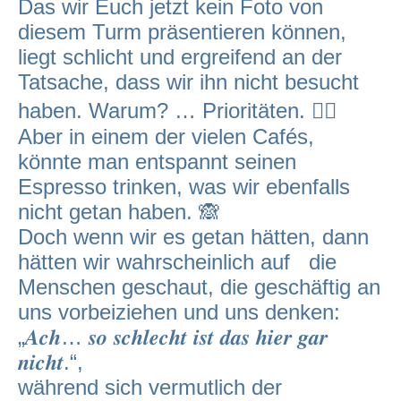
Das wir Euch jetzt kein Foto von
diesem Turm präsentieren können,
liegt schlicht und ergreifend an der
Tatsache, dass wir ihn nicht besucht
haben. Warum? … Prioritäten. 🤷‍♂️
Aber in einem der vielen Cafés,
könnte man entspannt seinen
Espresso trinken, was wir ebenfalls
nicht getan haben. 🙈
Doch wenn wir es getan hätten, dann
hätten wir wahrscheinlich auf die
Menschen geschaut, die geschäftig an
uns vorbeiziehen und uns denken:
„𝑨𝒄𝒉… 𝒔𝒐 𝒔𝒄𝒉𝒍𝒆𝒄𝒉𝒕 𝒊𝒔𝒕 𝒅𝒂𝒔 𝒉𝒊𝒆𝒓 𝒈𝒂𝒓
𝒏𝒊𝒄𝒉𝒕.“,
während sich vermutlich der