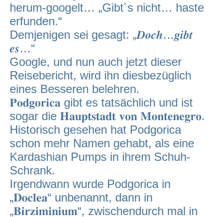
herum-googelt… „Gibt´s nicht… haste
erfunden.“
Demjenigen sei gesagt: „𝑫𝒐𝒄𝒉…𝒈𝒊𝒃𝒕
𝒆𝒔…“
Google, und nun auch jetzt dieser
Reisebericht, wird ihn diesbezüglich
eines Besseren belehren.
𝐏𝐨𝐝𝐠𝐨𝐫𝐢𝐜𝐚 gibt es tatsächlich und ist
sogar die 𝐇𝐚𝐮𝐩𝐭𝐬𝐭𝐚𝐝𝐭 𝐯𝐨𝐧 𝐌𝐨𝐧𝐭𝐞𝐧𝐞𝐠𝐫𝐨.
Historisch gesehen hat Podgorica
schon mehr Namen gehabt, als eine
Kardashian Pumps in ihrem Schuh-
Schrank.
Irgendwann wurde Podgorica in
„𝐃𝐨𝐜𝐥𝐞𝐚“ unbenannt, dann in
„𝐁𝐢𝐫𝐳𝐢𝐦𝐢𝐧𝐢𝐮𝐦“, zwischendurch mal in