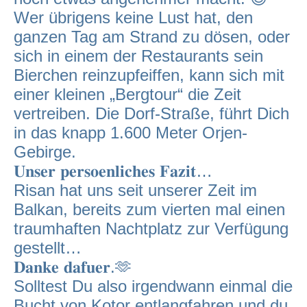
Wer übrigens keine Lust hat, den
ganzen Tag am Strand zu dösen, oder
sich in einem der Restaurants sein
Bierchen reinzupfeiffen, kann sich mit
einer kleinen „Bergtour“ die Zeit
vertreiben. Die Dorf-Straße, führt Dich
in das knapp 1.600 Meter Orjen-
Gebirge.
𝐔𝐧𝐬𝐞𝐫 𝐩𝐞𝐫𝐬𝐨𝐞𝐧𝐥𝐢𝐜𝐡𝐞𝐬 𝐅𝐚𝐳𝐢𝐭…
Risan hat uns seit unserer Zeit im
Balkan, bereits zum vierten mal einen
traumhaften Nachtplatz zur Verfügung
gestellt…
𝐃𝐚𝐧𝐤𝐞 𝐝𝐚𝐟𝐮𝐞𝐫.🫶
Solltest Du also irgendwann einmal die
Bucht von Kotor entlangfahren und du