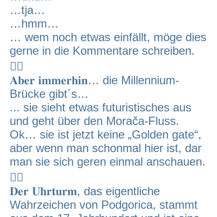
…tja…
…hmm…
… wem noch etwas einfällt, möge dies
gerne in die Kommentare schreiben.
🤷‍♂️
𝐀𝐛𝐞𝐫 𝐢𝐦𝐦𝐞𝐫𝐡𝐢𝐧… die Millennium-
Brücke gibt´s…
... sie sieht etwas futuristisches aus
und geht über den Morača-Fluss.
Ok… sie ist jetzt keine „Golden gate“,
aber wenn man schonmal hier ist, dar
man sie sich geren einmal anschauen.
🤷‍♂️
𝐃𝐞𝐫 𝐔𝐡𝐫𝐭𝐮𝐫𝐦, das eigentliche
Wahrzeichen von Podgorica, stammt