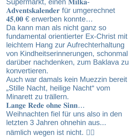
Supermarkt, einen 𝐌𝐢𝐥𝐤𝐚-
𝐀𝐝𝐯𝐞𝐧𝐭𝐬𝐤𝐚𝐥𝐞𝐧𝐝𝐞𝐫 für umgerechnet
𝟒𝟓,𝟎𝟎 € erwerben konnte…
Da kann man als nicht ganz so
fundamental orientierter Ex-Christ mit
leichtem Hang zur Aufrechterhaltung
von Kindheitserinnerungen, schonmal
darüber nachdenken, zum Baklava zu
konvertieren.
Auch war damals kein Muezzin bereit
„Stille Nacht, heilige Nacht“ vom
Minarett zu trällern.
𝐋𝐚𝐧𝐠𝐞 𝐑𝐞𝐝𝐞 𝐨𝐡𝐧𝐞 𝐒𝐢𝐧𝐧…
Weihnachten fiel für uns also in den
letzten 3 Jahren ohnehin aus...
nämlich wegen ist nicht. 🤷‍♂️