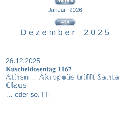
Januar 2026
D e z e m b e r 2 0 2 5
26.12.2025
𝐊𝐮𝐬𝐜𝐡𝐞𝐥𝐝𝐨𝐬𝐞𝐧𝐭𝐚𝐠 𝟏𝟏𝟔𝟕
𝔸𝕥𝕙𝕖𝕟... 𝔸𝕜𝕣𝕠𝕡𝕠𝕝𝕚𝕤 𝕥𝕣𝕚𝕗𝕗𝕥 𝕊𝕒𝕟𝕥𝕒
ℂ𝕝𝕒𝕦𝕤
… oder so. 🤷‍♂️