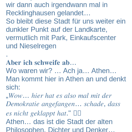
wir dann auch irgendwann mal in
Recklinghausen gelandet…
So bleibt diese Stadt für uns weiter ein
dunkler Punkt auf der Landkarte,
vermutlich mit Park, Einkaufscenter
und Nieselregen
.
𝐀𝐛𝐞𝐫 𝐢𝐜𝐡 𝐬𝐜𝐡𝐰𝐞𝐢𝐟𝐞 𝐚𝐛…
Wo waren wir? … Ach ja… Athen…
Man kommt hier in Athen an und denkt
sich:
„𝑊𝑜𝑤… ℎ𝑖𝑒𝑟 ℎ𝑎𝑡 𝑒𝑠 𝑎𝑙𝑠𝑜 𝑚𝑎𝑙 𝑚𝑖𝑡 𝑑𝑒𝑟
𝐷𝑒𝑚𝑜𝑘𝑟𝑎𝑡𝑖𝑒 𝑎𝑛𝑔𝑒𝑓𝑎𝑛𝑔𝑒𝑛… 𝑠𝑐ℎ𝑎𝑑𝑒, 𝑑𝑎𝑠𝑠
𝑒𝑠 𝑛𝑖𝑐ℎ𝑡 𝑔𝑒𝑘𝑙𝑎𝑝𝑝𝑡 ℎ𝑎𝑡." 🤷‍♂️
Athen… das ist die Stadt der alten
Philosophen, Dichter und Denker…