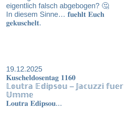
eigentlich falsch abgebogen? 🤔
In diesem Sinne… 𝐟𝐮𝐞𝐡𝐥𝐭 𝐄𝐮𝐜𝐡
𝐠𝐞𝐤𝐮𝐬𝐜𝐡𝐞𝐥𝐭.
19.12.2025
𝐊𝐮𝐬𝐜𝐡𝐞𝐥𝐝𝐨𝐬𝐞𝐧𝐭𝐚𝐠 𝟏𝟏𝟔𝟎
𝕃𝕠𝕦𝕥𝕣𝕒 𝔼𝕕𝕚𝕡𝕤𝕠𝕦 – 𝕁𝕒𝕔𝕦𝕫𝕫𝕚 𝕗𝕦𝕖𝕣
𝕌𝕞𝕞𝕖
𝐋𝐨𝐮𝐭𝐫𝐚 𝐄𝐝𝐢𝐩𝐬𝐨𝐮...