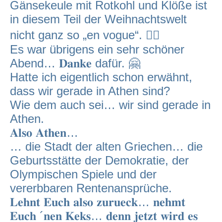
Gänsekeule mit Rotkohl und Klöße ist
in diesem Teil der Weihnachtswelt
nicht ganz so „en vogue“. 🤷‍♂️
Es war übrigens ein sehr schöner
Abend… 𝐃𝐚𝐧𝐤𝐞 dafür. 🤗
Hatte ich eigentlich schon erwähnt,
dass wir gerade in Athen sind?
Wie dem auch sei… wir sind gerade in
Athen.
𝐀𝐥𝐬𝐨 𝐀𝐭𝐡𝐞𝐧…
… die Stadt der alten Griechen… die
Geburtsstätte der Demokratie, der
Olympischen Spiele und der
vererbbaren Rentenansprüche.
𝐋𝐞𝐡𝐧𝐭 𝐄𝐮𝐜𝐡 𝐚𝐥𝐬𝐨 𝐳𝐮𝐫𝐮𝐞𝐜𝐤… 𝐧𝐞𝐡𝐦𝐭
𝐄𝐮𝐜𝐡 ´𝐧𝐞𝐧 𝐊𝐞𝐤𝐬… 𝐝𝐞𝐧𝐧 𝐣𝐞𝐭𝐳𝐭 𝐰𝐢𝐫𝐝 𝐞𝐬