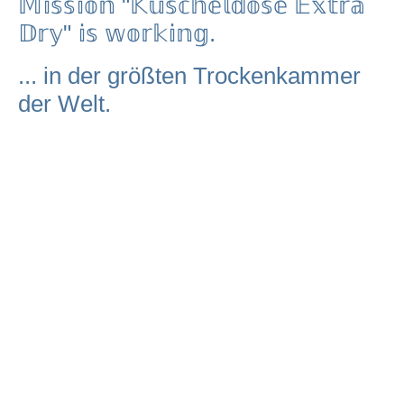
𝕄𝕚𝕤𝕤𝕚𝕠𝕟 "𝕂𝕦𝕤𝕔𝕙𝕖𝕝𝕕𝕠𝕤𝕖 𝔼𝕩𝕥𝕣𝕒
𝔻𝕣𝕪" 𝕚𝕤 𝕨𝕠𝕣𝕜𝕚𝕟𝕘.
... in der größten Trockenkammer
der Welt.