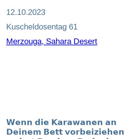
12.10.2023
Kuscheldosentag 61
Merzouga, Sahara Desert
𝗪𝗲𝗻𝗻 𝗱𝗶𝗲 𝗞𝗮𝗿𝗮𝘄𝗮𝗻𝗲𝗻 𝗮𝗻
𝗗𝗲𝗶𝗻𝗲𝗺 𝗕𝗲𝘁𝘁 𝘃𝗼𝗿𝗯𝗲𝗶𝘇𝗶𝗲𝗵𝗲𝗻