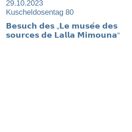
29.10.2023
Kuscheldosentag 80
𝗕𝗲𝘀𝘂𝗰𝗵 𝗱𝗲𝘀 „𝗟𝗲 𝗺𝘂𝘀𝗲́𝗲 𝗱𝗲𝘀
𝘀𝗼𝘂𝗿𝗰𝗲𝘀 𝗱𝗲 𝗟𝗮𝗹𝗹𝗮 𝗠𝗶𝗺𝗼𝘂𝗻𝗮“