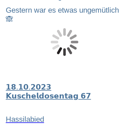
Gestern war es etwas ungemütlich
🙈
𝟭𝟴.𝟭𝟬.𝟮𝟬𝟮𝟯
𝗞𝘂𝘀𝗰𝗵𝗲𝗹𝗱𝗼𝘀𝗲𝗻𝘁𝗮𝗴 𝟲𝟳
Hassilabied