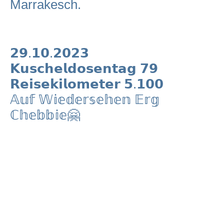
Marrakesch.
𝟮𝟵.𝟭𝟬.𝟮𝟬𝟮𝟯
𝗞𝘂𝘀𝗰𝗵𝗲𝗹𝗱𝗼𝘀𝗲𝗻𝘁𝗮𝗴 𝟳𝟵
𝗥𝗲𝗶𝘀𝗲𝗸𝗶𝗹𝗼𝗺𝗲𝘁𝗲𝗿 𝟱.𝟭𝟬𝟬
𝔸𝕦𝕗 𝕎𝕚𝕖𝕕𝕖𝕣𝕤𝕖𝕙𝕖𝕟 𝔼𝕣𝕘
ℂ𝕙𝕖𝕓𝕓𝕚𝕖🤗