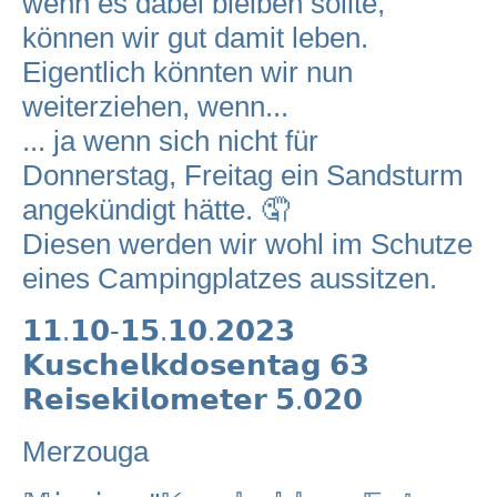
wenn es dabei bleiben sollte,
können wir gut damit leben.
Eigentlich könnten wir nun
weiterziehen, wenn...
... ja wenn sich nicht für
Donnerstag, Freitag ein Sandsturm
angekündigt hätte. 🤦
Diesen werden wir wohl im Schutze
eines Campingplatzes aussitzen.
𝟭𝟭.𝟭𝟬-𝟭𝟱.𝟭𝟬.𝟮𝟬𝟮𝟯
𝗞𝘂𝘀𝗰𝗵𝗲𝗹𝗸𝗱𝗼𝘀𝗲𝗻𝘁𝗮𝗴 𝟲𝟯
𝗥𝗲𝗶𝘀𝗲𝗸𝗶𝗹𝗼𝗺𝗲𝘁𝗲𝗿 𝟱.𝟬𝟮𝟬
Merzouga