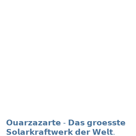
𝗢𝘂𝗮𝗿𝘇𝗮𝘇𝗮𝗿𝘁𝗲 - 𝗗𝗮𝘀 𝗴𝗿𝗼𝗲𝘀𝘀𝘁𝗲
𝗦𝗼𝗹𝗮𝗿𝗸𝗿𝗮𝗳𝘁𝘄𝗲𝗿𝗸 𝗱𝗲𝗿 𝗪𝗲𝗹𝘁.