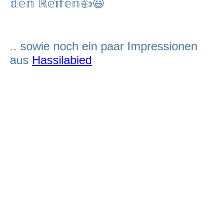
𝕕𝕖𝕟 ℝ𝕖𝕚𝕗𝕖𝕟
👍😃
.. sowie noch ein paar Impressionen
aus
Hassilabied