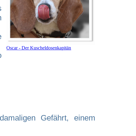
s
n
e
Oscar - Der Kuscheldosenkapitän
o
damaligen Gefährt, einem