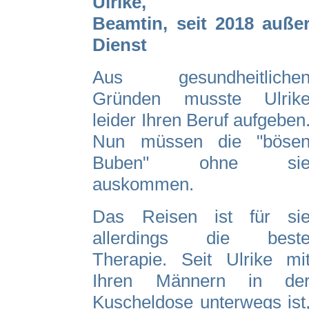
Ulrike,
Beamtin, seit 2018 auße
Dienst
Aus gesundheitliche
Gründen musste Ulrik
leider Ihren Beruf aufgeben
Nun müssen die "böse
Buben" ohne si
auskommen.
Das Reisen ist für si
allerdings die best
Therapie. Seit Ulrike mi
Ihren Männern in de
Kuscheldose unterwegs ist