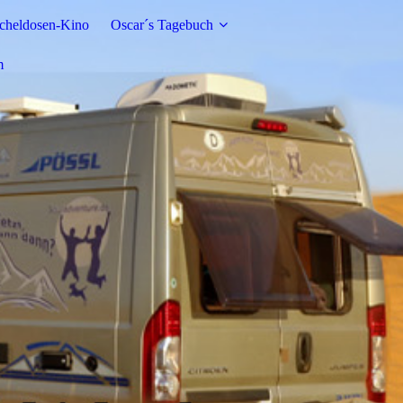
cheldosen-Kino
Oscar´s Tagebuch
m