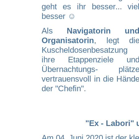
geht es ihr besser... vie
besser
☺️
Als
Navigatorin un
Organisatorin
, legt di
Kuscheldosenbesatzung
ihre Etappenziele un
Übernachtungs- plätz
vertrauensvoll in die Händ
der "Chefin".
"Ex - Labori"
Am 04. Juni 2020 ist der kl