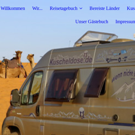
Willkommen
Wir...
Reisetagebuch
Bereiste Länder
Kus
Unser Gästebuch
Impressu