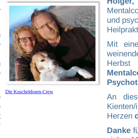
Holger,
r
Mentalc
und
psyc
Heilprakt
n
e
Mit ein
.
weinen
n
Herbst
e
Ment
Psychot
Die Kuscheldosen-Crew
e
An dies
e
Kienten
t
Herzen
r
Danke
fü
,