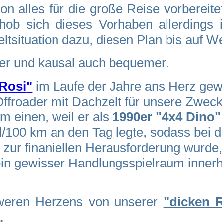
 alles für die große Reise vorbereite
hob sich dieses Vorhaben allerdings
ltsituation dazu, diesen Plan bis auf W
ter und kausal auch bequemer.
 Rosi
"
i
m Laufe der Jahre ans Herz ge
Offroader mit Dachzelt für unsere Zwec
m einen, weil er als
1990er "4x4 Dino"
l/100 km an den Tag legte, sodass bei 
fel zur finaniellen Herausforderung wurd
 ein gewisser Handlungsspielraum inne
hweren Herzens von unserer
"dicken 
".