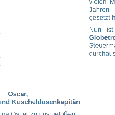
vielen M
l
Jahren 
gesetzt 
d
Nun is
e
Globetro
Steuerm
d
durchaus
e
e
Oscar,
 und Kuscheldosenkapitän
eine Oscar zu uns getoßen.