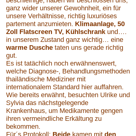
beschleinige, haben wir beschlossen uns,
ganz wider unserer Gewohnheit, ein für
unsere Verhältnisse, richtig luxuriöses
partement anzumieten.
Klimaanlage, 50
Zoll Flatscreen TV, Kühlschrank
und….
in unserem Zustand ganz wichtig… eine
warme Dusche
taten uns gerade richtig
gut.
Es ist tatächlich noch erwähnenswert,
welche Diagnose-, Behandlungsmethoden
thailändische Mediziner mit
internationalem Standard hier auffahren.
Wie bereits erwähnt, besuchten Ulrike und
Sylvia das nächstgelegende
Krankenhaus, um Medikamente gengen
ihren vermeindliche Erkältung zu
bekommen.
Für´s Protokoll:
Beide
kamen mit
den