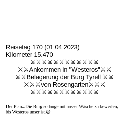
Reisetag 170 (01.04.2023)
Kilometer 15.470
⚔️⚔️⚔️⚔️⚔️⚔️⚔️⚔️⚔️⚔️⚔️⚔️
⚔️⚔️Ankommen in "Westeros"⚔️⚔️
⚔️⚔️Belagerung der Burg Tyrell ⚔️⚔️
⚔️⚔️⚔️von Rosengarten⚔️⚔️⚔️
⚔️⚔️⚔️⚔️⚔️⚔️⚔️⚔️⚔️⚔️⚔️⚔️
Der Plan...Die Burg so lange mit nasser Wäsche zu bewerfen,
bis Westeros unser ist.😋